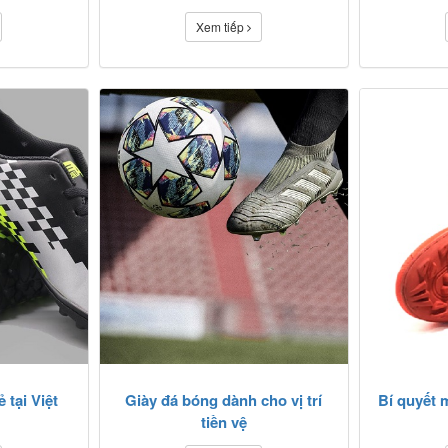
Xem tiếp
 tại Việt
Giày đá bóng dành cho vị trí
Bí quyết 
tiền vệ