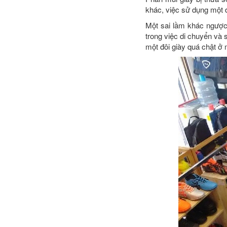
khác, việc sử dụng một đ
Một sai lầm khác ngược 
trong việc di chuyển và 
một đôi giày quá chật ở