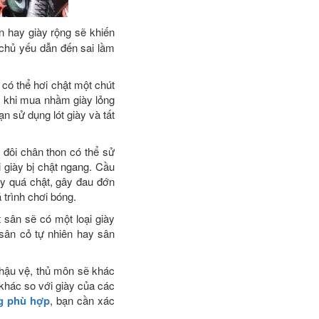
n hay giày rộng sẽ khiến
chủ yếu dẫn đến sai lầm
 có thể hơi chật một chút
ý khi mua nhầm giày lỏng
ạn sử dụng lót giày và tất
đôi chân thon có thể sử
 giày bị chật ngang. Cầu
y quá chật, gây đau đớn
trình chơi bóng.
sân sẽ có một loại giày
 sân cỏ tự nhiên hay sân
a hậu vệ, thủ môn sẽ khác
 khác so với giày của các
g phù hợp
, bạn cần xác