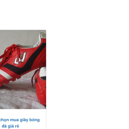
 chọn mua giày bóng
đá giá rẻ