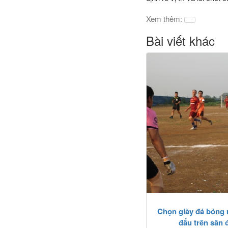
Xem thêm:
Bài viết khác
Chọn giày đá bóng 
đấu trên sân 