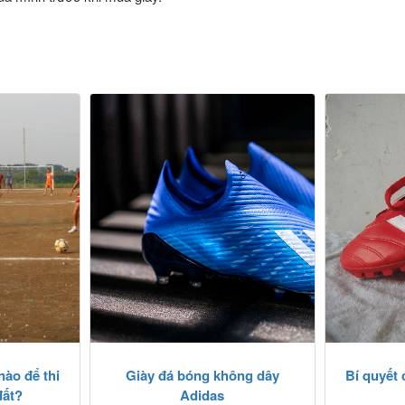
nào để thi
Giày đá bóng không dây
Bí quyết
đất?
Adidas