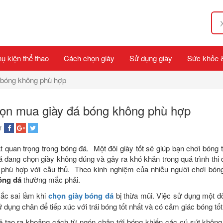
ụ kiện thể thao
Cách chọn giày
Sử dụng giày
Sức khỏe 
 bóng không phù hợp
họn mua giày đá bóng không phù hợp
1
ất quan trọng trong bóng đá. Một đôi giày tốt sẽ giúp bạn chơi bóng t
á đang chọn giày không đúng và gây ra khó khăn trong quá trình thi
 phù hợp với cầu thủ. Theo kinh nghiệm của nhiều người chơi bóng
óng đá
thường mắc phải.
ắc sai lầm khi
chọn giày bóng đá
bị thừa mũi. Việc sử dụng một đô
 dụng chân để tiếp xúc với trái bóng tốt nhất và có cảm giác bóng tố
sẽ tạo ra khoảng cách từ ngón chân tới bóng khiến các cú sút khô