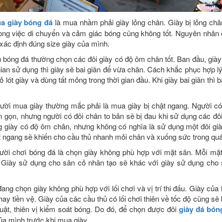
a giày bóng đá
là mua nhầm phải giày lỏng chân. Giày bị lỏng châ
ong việc di chuyển và cảm giác bóng cũng không tốt. Nguyên nhân 
xác định đúng size giày của mình.
ủ bóng đá thường chọn các đôi giày có độ ôm chân tốt. Ban đầu, giày
gian sử dụng thì giày sẽ bai giãn để vừa chân. Cách khắc phục hợp l
 lót giày và dùng tất mỏng trong thời gian đầu. Khi giày bai giãn thì b
ời mua giày thường mắc phải là mua giày bị chật ngang. Người có 
n gọn, nhưng người có đôi chân to bản sẽ bị đau khi sử dụng các đôi
 giày có độ ôm chân, nhưng không có nghĩa là sử dụng một đôi già
t ngang sẽ khiến cho cầu thủ nhanh mỏi chân và xuống sức trong quá 
ời chơi bóng đá là chọn giày không phù hợp với mặt sân. Mỗi mặt 
t. Giày sử dụng cho sân cỏ nhân tạo sẽ khác với giày sử dụng cho
ang chọn giày không phù hợp với lối chơi và vị trí thi đấu. Giày củ
 hay tiền vệ. Giày của các cầu thủ có lối chơi thiên về tốc độ cũng sẽ
huật, thiên vị kiểm soát bóng. Do đó, để chọn được đôi
giày đá bón
 của mình trước khi mua giày.