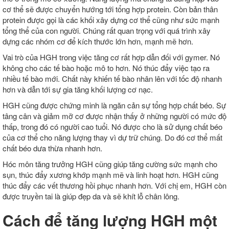
cơ thể sẽ được chuyển hướng tới tổng hợp protein. Còn bản thân
protein được gọi là các khối xây dựng cơ thể cũng như sức mạnh
tổng thể của con người. Chúng rất quan trọng với quá trình xây
dựng các nhóm cơ để kích thước lớn hơn, mạnh mẽ hơn.
Vai trò của HGH trong việc tăng cơ rất hợp dẫn đối với gymer. Nó
không cho các tế bào hoặc mô to hơn. Nó thúc đẩy việc tạo ra
nhiều tế bào mới. Chất này khiến tế bào nhân lên với tốc độ nhanh
hơn và dẫn tới sự gia tăng khối lượng cơ nạc.
HGH cũng được chứng minh là ngăn cản sự tổng hợp chất béo. Sự
tâng cân và giảm mỡ cơ được nhận thấy ở những người có mức độ
thấp, trong đó có người cao tuổi. Nó được cho là sử dụng chất béo
của cơ thể cho năng lượng thay vì dự trữ chúng. Do đó cơ thể mất
chất béo dưa thừa nhanh hơn.
Hóc môn tăng trưởng HGH cũng giúp tăng cường sức mạnh cho
sụn, thúc đẩy xương khớp mạnh mẽ và linh hoạt hơn. HGH cũng
thúc đẩy các vết thương hồi phục nhanh hơn. Với chị em, HGH còn
được truyền tai là giúp đẹp da và sẽ khít lỗ chân lông.
Cách để tăng lượng HGH một