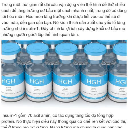
Trong một thời gian rất dài các vận động viên thể hình để thử nhiều
cách để tăng trưởng cơ bắp một cách nhanh nhất, trong đó có dùng
tới hóc môn. Hóc môn tăng trưởng khi được tiết vào cơ thể sẽ đi
vào máu, đến gan của bạn. Nó kích thích sản xuất các yếu tố tăng
trưởng như insulin-1. Đây chính là lợi ích xây dựng khối cơ bắp mà
những người người tập thể hình quan tâm.
Insulin-1 gồm 70 axit amin, có tác dụng tăng tốc độ tổng hợp
protein. Nó thực hiện điều này thông qua cơ chế liên kết với các thụ
thể ở trong mô cơ xương. Năng lượng mà chúng ta dung nạp vào