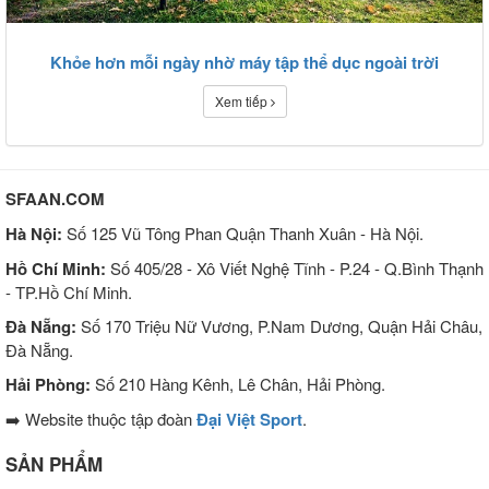
Khỏe hơn mỗi ngày nhờ máy tập thể dục ngoài trời
Xem tiếp
SFAAN.COM
Hà Nội:
Số 125 Vũ Tông Phan Quận Thanh Xuân - Hà Nội.
Hồ Chí Minh:
Số 405/28 - Xô Viết Nghệ Tĩnh - P.24 - Q.Bình Thạnh
- TP.Hồ Chí Minh.
Đà Nẵng:
Số 170 Triệu Nữ Vương, P.Nam Dương, Quận Hải Châu,
Đà Nẵng.
Hải Phòng:
Số 210 Hàng Kênh, Lê Chân, Hải Phòng.
➡️ Website thuộc tập đoàn
Đại Việt Sport
.
SẢN PHẨM