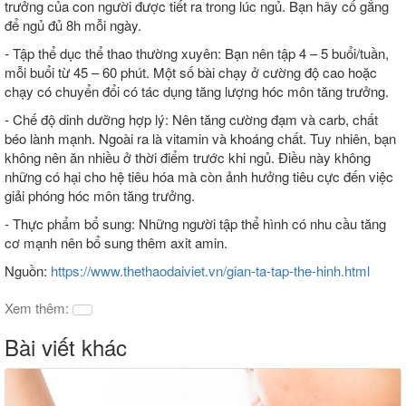
trưởng của con người được tiết ra trong lúc ngủ. Bạn hãy cố gắng
để ngủ đủ 8h mỗi ngày.
- Tập thể dục thể thao thường xuyên: Bạn nên tập 4 – 5 buổi/tuần,
mỗi buổi từ 45 – 60 phút. Một số bài chạy ở cường độ cao hoặc
chạy có chuyển đổi có tác dụng tăng lượng hóc môn tăng trưởng.
- Chế độ dinh dưỡng hợp lý: Nên tăng cường đạm và carb, chất
béo lành mạnh. Ngoài ra là vitamin và khoáng chất. Tuy nhiên, bạn
không nên ăn nhiều ở thời điểm trước khi ngủ. Điều này không
những có hại cho hệ tiêu hóa mà còn ảnh hưởng tiêu cực đến việc
giải phóng hóc môn tăng trưởng.
- Thực phẩm bổ sung: Những người tập thể hình có nhu cầu tăng
cơ mạnh nên bổ sung thêm axit amin.
Nguồn:
https://www.thethaodaiviet.vn/gian-ta-tap-the-hinh.html
Xem thêm:
Bài viết khác